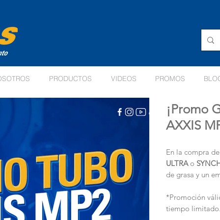
OSOTROS
PRODUCTOS
VIDEOS
PROMOS
BLO
¡Promo G
AXXIS M
En la compra d
ULTRA
o
SYNC
de grasa y un e
*Promoción váli
tiempo limitado.