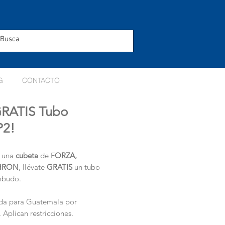
G
CONTACTO
RATIS Tubo
P2!
e una
cubeta
de F
ORZA,
HRON
, llévate
GRATIS
un tubo
mbudo.
da para Guatemala por
 Aplican restricciones.