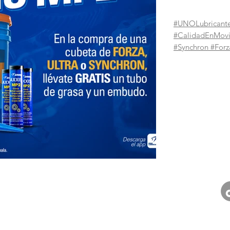
#UNOLubricant
#CalidadEnMov
#Synchron #Forz