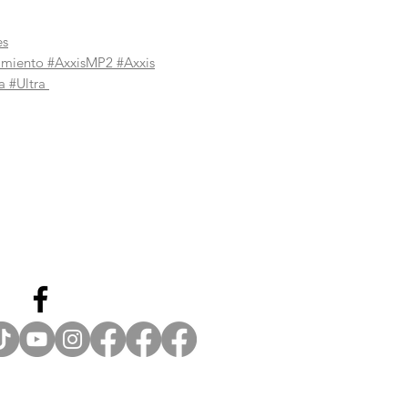
es
imiento
#AxxisMP2 #Axxis
a #Ultra