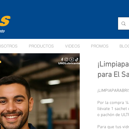
OSOTROS
PRODUCTOS
VIDEOS
PROMOS
BLO
¡Limpiapa
para El S
¡LIMPIAPARABRI
Por la compra ¼
llévate 1 sachet
o pachón de ULTR
Para que tus vidr