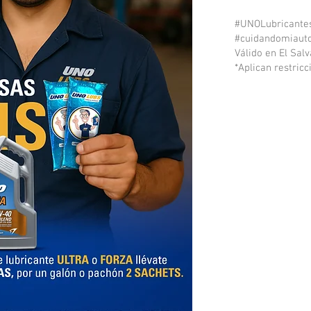
#UNOLubricantes
#cuidandomiau
Válido en El Salv
*Aplican restricc