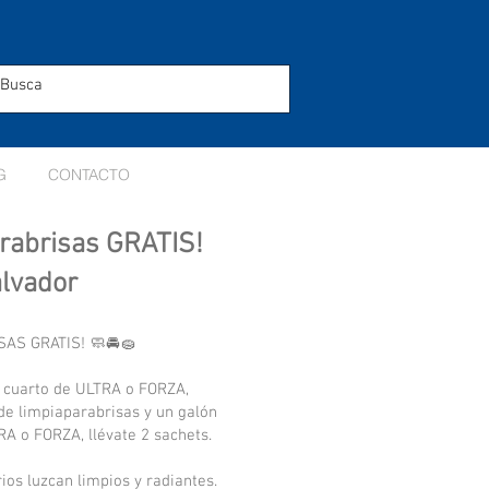
G
CONTACTO
rabrisas GRATIS!
alvador
SAS GRATIS! 🧼🚘🧽
 cuarto de ULTRA o FORZA,
 de limpiaparabrisas y un galón
A o FORZA, llévate 2 sachets.
ios luzcan limpios y radiantes.