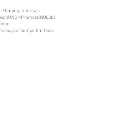
 #limpiaparabrisas
toconUNO #PromosUNOLubs
ador.
iones, por tiempo limitado.