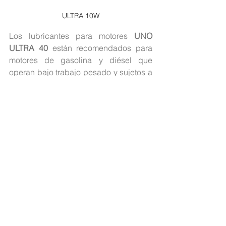
ULTRA 10W
Los lubricantes para motores 
UNO 
ULTRA 40
 están recomendados para 
motores de gasolina y diésel que 
operan bajo trabajo pesado y sujetos a 
variaciones climáticas.
UNO ULTRA 10W
 Está formulado para 
proporcionar un alto nivel de 
desempeño y protección a los sistemas 
hidráulicos automotrices de servicio 
pesado.
Para cuidar los motores de combustión 
a diesel, gasolina y gas, el lubricante 
es UNO.